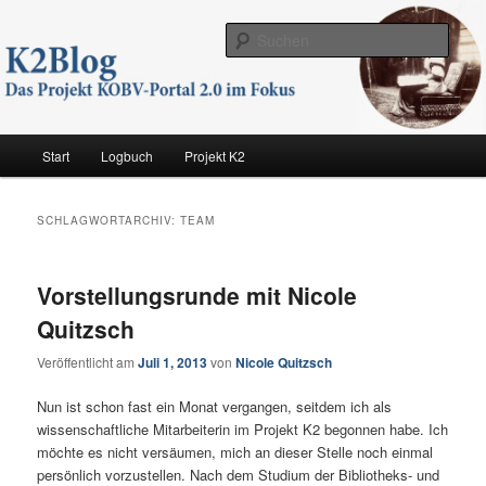
Zum
Zum
Das Projekt KOBV-PORTAL 2.0 im Fokus
primären
sekundären
Such
Inhalt
Inhalt
springen
springen
K2 Blog
Hauptmenü
Start
Logbuch
Projekt K2
SCHLAGWORTARCHIV:
TEAM
Vorstellungsrunde mit Nicole
Quitzsch
Veröffentlicht am
Juli 1, 2013
von
Nicole Quitzsch
Nun ist schon fast ein Monat vergangen, seitdem ich als
wissenschaftliche Mitarbeiterin im Projekt K2 begonnen habe. Ich
möchte es nicht versäumen, mich an dieser Stelle noch einmal
persönlich vorzustellen. Nach dem Studium der Bibliotheks- und